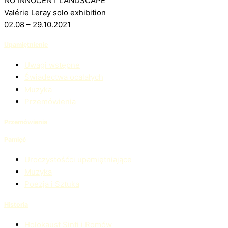
NO INNOCENT LANDSCAPE
Valérie Leray solo exhibition
02.08 – 29.10.2021
Upamiętnienie
Uwagi wstępne
Świadectwa ocalałych
Muzyka
Przemówienia
Przemówienia
Pamięć
Uroczystośćci upamiętniające
Muzyka
Poezja i Sztuka
Historia
Holokaust Sinti i Romów