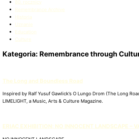
80. rocznicy
Remembrance Archive
Historia
Uznanie
Education​
Culture
Kategoria: Remembrance through Cultu
The Long and Boundless Road
Inspired by Ralf Yusuf Gawlick’s O Lungo Drom (The Long Road)
LIMELIGHT, a Music, Arts & Culture Magazine.
ERIAC EXHIBITION: NO INNOCENT LANDSCAPE – V