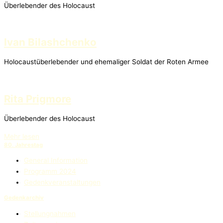
Überlebender des Holocaust
Ivan Bilashchenko
Holocaustüberlebender und ehemaliger Soldat der Roten Armee
Rita Prigmore
Überlebender des Holocaust
Mehr lesen
80. Jahrestag
General Information
Programm 2024
Gedenkveranstaltungen
Gedenkarchiv
Stellungnahmen