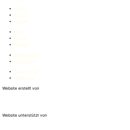
Home
Presse
Kontakt
Home
Presse
Kontakt
Datenschutz
Impressum
Datenschutz
Impressum
Website erstellt von
Website unterstützt von