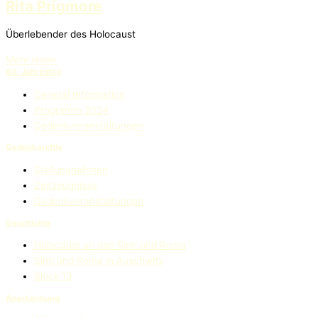
Rita Prigmore
Überlebender des Holocaust
Mehr lesen
80. Jahrestag
General Information
Programm 2024
Gedenkveranstaltungen
Gedenkarchiv
Stellungnahmen
Zeitzeugnisse
Gedenkveranstaltungen
Geschichte
Holocaust an den Sinti und Roma
Sinti und Roma in Auschwitz
Block 13
Anerkennung