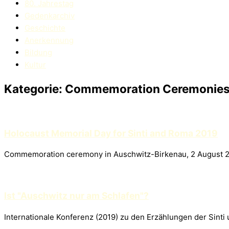
80. Jahrestag
Gedenkarchiv
Geschichte
Anerkennung
Bildung
Kultur
Kategorie: Commemoration Ceremonies
Holocaust Memorial Day for Sinti and Roma 2019
Commemoration ceremony in Auschwitz-Birkenau, 2 August 
Ist "Auschwitz nur am Schlafen"?
Internationale Konferenz (2019) zu den Erzählungen der Sint