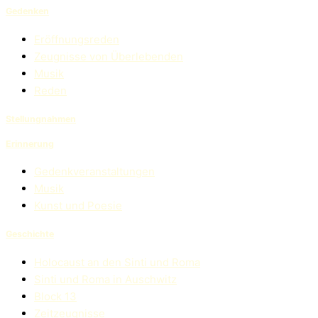
Gedenken
Eröffnungsreden
Zeugnisse von Überlebenden
Musik
Reden
Stellungnahmen
Erinnerung
Gedenkveranstaltungen
Musik
Kunst und Poesie
Geschichte
Holocaust an den Sinti und Roma
Sinti und Roma in Auschwitz
Block 13
Zeitzeugnisse