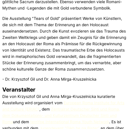
göttliche Sacrum darzustellen. Ebenso verwenden viele Romani-
Mythen und -Legenden die mit Gold verbundene Symbolik.
Die Ausstellung "Tears of Gold" präsentiert Werke von Künstlern,
die sich mit dem Thema der Erinnerung an den Holocaust
auseinandersetzen. Durch die Kunst evozieren sie das Trauma des
Zweiten Weltkriegs und geben damit ein Zeugnis für die Erinnerung
an den Holocaust der Roma als Prämisse für die Rückgewinnung
von Identität und Existenz. Das traumatische Erbe des Holocausts
wird in metaphorisches Gold verwandelt, das die fragmentierten
Stücke der Erinnerung zusammenbringt, um das vernarbte, aber
schöne kulturelle Ganze der Roma zusammenzusetzen.
- Dr. Krzysztof Gil und Dr. Anna Mirga-Kruszelnicka
Veranstalter
Die von Krzysztof Gil und Anna Mirga-Kruszelnicka kuratierte
Ausstellung wird organisiert vom
European Roma Institute for Arts
and Culture (ERIAC)
, dem
Zentralrat Deutscher Sinti und Roma,
dem Dokumentations- und Kulturzentrum Deutscher Sinti und
Roma
und dem
ternYpe International Roma Youth Network
. Es ist
verbunden mit dem
Jugendevent "Dikh he na Bister",
an dem über