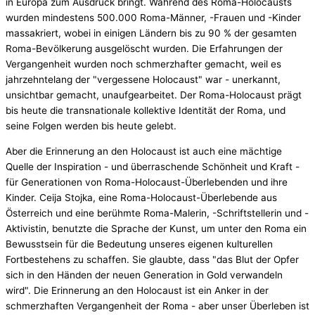
in Europa zum Ausdruck bringt. Während des Roma-Holocausts
wurden mindestens 500.000 Roma-Männer, -Frauen und -Kinder
massakriert, wobei in einigen Ländern bis zu 90 % der gesamten
Roma-Bevölkerung ausgelöscht wurden. Die Erfahrungen der
Vergangenheit wurden noch schmerzhafter gemacht, weil es
jahrzehntelang der "vergessene Holocaust" war - unerkannt,
unsichtbar gemacht, unaufgearbeitet. Der Roma-Holocaust prägt
bis heute die transnationale kollektive Identität der Roma, und
seine Folgen werden bis heute gelebt.
Aber die Erinnerung an den Holocaust ist auch eine mächtige
Quelle der Inspiration - und überraschende Schönheit und Kraft -
für Generationen von Roma-Holocaust-Überlebenden und ihre
Kinder. Ceija Stojka, eine Roma-Holocaust-Überlebende aus
Österreich und eine berühmte Roma-Malerin, -Schriftstellerin und -
Aktivistin, benutzte die Sprache der Kunst, um unter den Roma ein
Bewusstsein für die Bedeutung unseres eigenen kulturellen
Fortbestehens zu schaffen. Sie glaubte, dass "das Blut der Opfer
sich in den Händen der neuen Generation in Gold verwandeln
wird". Die Erinnerung an den Holocaust ist ein Anker in der
schmerzhaften Vergangenheit der Roma - aber unser Überleben ist