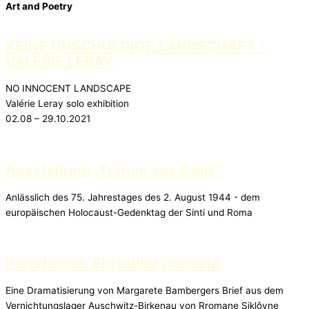
Art and Poetry
KEINE UNSCHULDIGE LANDSCHAFT -
VALÉRIE LERAY
NO INNOCENT LANDSCAPE
Valérie Leray solo exhibition
02.08 – 29.10.2021
Ausstellung „Tränen aus Gold“
Anlässlich des 75. Jahrestages des 2. August 1944 - dem
europäischen Holocaust-Gedenktag der Sinti und Roma
Porrajamos. Ein stiller Genozid
Eine Dramatisierung von Margarete Bambergers Brief aus dem
Vernichtungslager Auschwitz-Birkenau von Rromane Siklǒvne