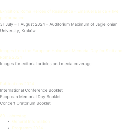
Exhibition: Roma Heroes of Resistance – Emanuel Barica + live
performance
31 July – 1 August 2024 – Auditorium Maximum of Jagiellonian
University, Kraków
Images from the European Holocaust Memorial Day for Sinti and
Roma 2024
Images for editorial articles and media coverage
Publications 2024
International Conference Booklet
Euoprean Memorial Day Booklet
Concert Oratorium Booklet
80. Jahrestag
General Information
Programm 2024