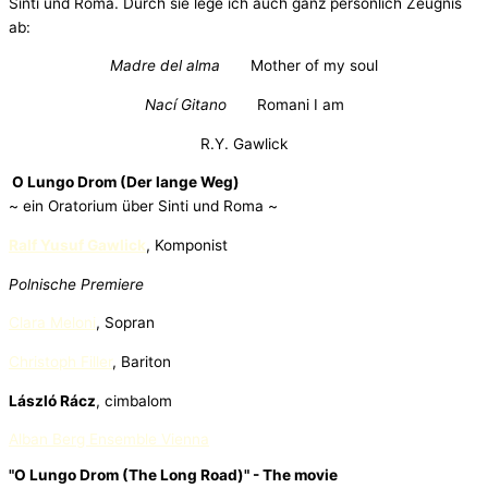
Sinti und Roma. Durch sie lege ich auch ganz persönlich Zeugnis
ab:
Madre del alma
Mother of my soul
Nací Gitano
Romani I am
R.Y. Gawlick
O Lungo Drom (Der lange Weg)
~ ein Oratorium über Sinti und Roma ~
Ralf Yusuf Gawlick
, Komponist
Polnische Premiere
Clara Meloni
, Sopran
Christoph Filler
, Bariton
László Rácz
, cimbalom
Alban Berg Ensemble Vienna
"O Lungo Drom (The Long Road)" - The movie