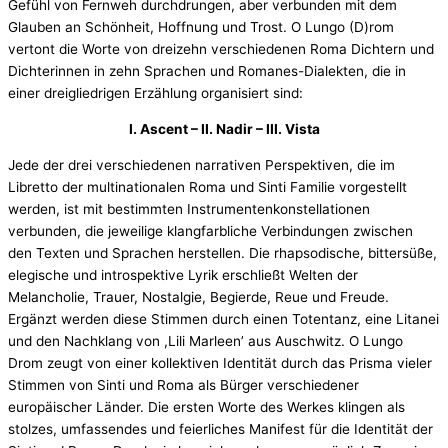
Gefühl von Fernweh durchdrungen, aber verbunden mit dem
Glauben an Schönheit, Hoffnung und Trost. O Lungo (D)rom
vertont die Worte von dreizehn verschiedenen Roma Dichtern und
Dichterinnen in zehn Sprachen und Romanes-Dialekten, die in
einer dreigliedrigen Erzählung organisiert sind:
I. Ascent – II. Nadir – III.
Vista
Jede der drei verschiedenen narrativen Perspektiven, die im
Libretto der multinationalen Roma und Sinti Familie vorgestellt
werden, ist mit bestimmten Instrumentenkonstellationen
verbunden, die jeweilige klangfarbliche Verbindungen zwischen
den Texten und Sprachen herstellen. Die rhapsodische, bittersüße,
elegische und introspektive Lyrik erschließt Welten der
Melancholie, Trauer, Nostalgie, Begierde, Reue und Freude.
Ergänzt werden diese Stimmen durch einen Totentanz, eine Litanei
und den Nachklang von ,Lili Marleen’ aus Auschwitz. O Lungo
Drom zeugt von einer kollektiven Identität durch das Prisma vieler
Stimmen von Sinti und Roma als Bürger verschiedener
europäischer Länder. Die ersten Worte des Werkes klingen als
stolzes, umfassendes und feierliches Manifest für die Identität der