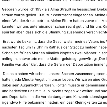
Geboren wurde ich 1937 als Alma Strauß im hessischen Diebu
Strauß wurde gleich 1939 zur Wehrmacht eingezogen. Meine M
einen Wanderzirkus betrieb. Meine Eltern hatten zuvor ein M
kannten wir uns untereinander schon recht gut und für uns K
spürten aber, dass sich die Stimmung zusehends verschlecht
Erst wurde bekannt, dass die Geschwister meines Vaters ins 
nächsten Tag um 12 Uhr im Rathaus der Stadt zu melden habe, i
Schon am frühen Morgen nämlich klopften zwei Männer in sch
anfingen, antwortete meine Mutter geistesgegenwärtig: „Der B
Familie war aber klar, dass die Gefahr der Deportation immer
Deshalb haben wir schnell unsere Sachen zusammengepackt un
hatten jede Minute Angst um unser Leben. Wir waren eine Gru
dabei sein Augenlicht verloren. Fortan musste er gemeinsa
und bedeckten uns mit Laub. Nachts zogen wir weiter und suc
und Deportation in die Vernichtungs- und Konzentrationslager
irgendwo Hilfe bekommen hätten, ein paar Kleinigkeiten zu ess