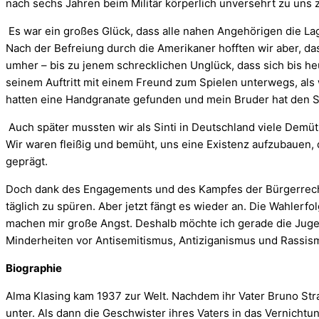
nach sechs Jahren beim Militär körperlich unversehrt zu uns 
Es war ein großes Glück, dass alle nahen Angehörigen die La
Nach der Befreiung durch die Amerikaner hofften wir aber, 
umher – bis zu jenem schrecklichen Unglück, dass sich bis heu
seinem Auftritt mit einem Freund zum Spielen unterwegs, als w
hatten eine Handgranate gefunden und mein Bruder hat den St
Auch später mussten wir als Sinti in Deutschland viele Demüt
Wir waren fleißig und bemüht, uns eine Existenz aufzubauen,
geprägt.
Doch dank des Engagements und des Kampfes der Bürgerrecht
täglich zu spüren. Aber jetzt fängt es wieder an. Die Wahlerf
machen mir große Angst. Deshalb möchte ich gerade die Juge
Minderheiten vor Antisemitismus, Antiziganismus und Rassis
Biographie
Alma Klasing kam 1937 zur Welt. Nachdem ihr Vater Bruno Str
unter. Als dann die Geschwister ihres Vaters in das Vernichtu