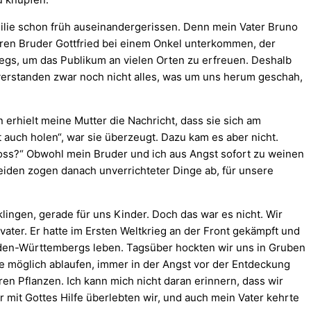
ilie schon früh auseinandergerissen. Denn mein Vater Bruno
eren Bruder Gottfried bei einem Onkel unterkommen, der
egs, um das Publikum an vielen Orten zu erfreuen. Deshalb
verstanden zwar noch nicht alles, was um uns herum geschah,
erhielt meine Mutter die Nachricht, dass sie sich am
 auch holen“, war sie überzeugt. Dazu kam es aber nicht.
oss?“ Obwohl mein Bruder und ich aus Angst sofort zu weinen
beiden zogen danach unverrichteter Dinge ab, für unsere
ngen, gerade für uns Kinder. Doch das war es nicht. Wir
ter. Er hatte im Ersten Weltkrieg an der Front gekämpft und
den-Württembergs leben. Tagsüber hockten wir uns in Gruben
e möglich ablaufen, immer in der Angst vor der Entdeckung
n Pflanzen. Ich kann mich nicht daran erinnern, dass wir
r mit Gottes Hilfe überlebten wir, und auch mein Vater kehrte