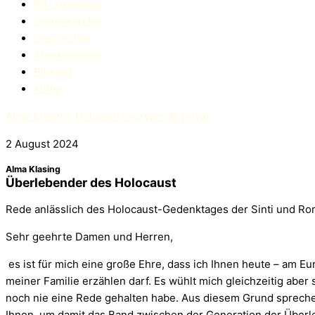
80. Jahrestag
Gedenkarchiv
Geschichte
Anerkennung
Bildung
Kultur
Alma Klasing, Holocaust survivor© privat
2 August 2024
Alma Klasing
Überlebender des Holocaust
Rede anlässlich des Holocaust-Gedenktages der Sinti und R
Sehr geehrte Damen und Herren,
es ist für mich eine große Ehre, dass ich Ihnen heute – am 
meiner Familie erzählen darf. Es wühlt mich gleichzeitig aber 
noch nie eine Rede gehalten habe. Aus diesem Grund spreche i
Ihnen, um damit das Band zwischen der Generation der Über