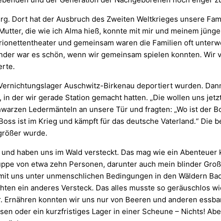
rg. Dort hat der Ausbruch des Zweiten Weltkrieges unsere Fam
utter, die wie ich Alma hieß, konnte mit mir und meinem jüng
arionettentheater und gemeinsam waren die Familien oft unterw
inder war es schön, wenn wir gemeinsam spielen konnten. Wir 
erte.
Vernichtungslager Auschwitz-Birkenau deportiert wurden. Dann 
n der wir gerade Station gemacht hatten. „Die wollen uns jetzt
warzen Ledermänteln an unsere Tür und fragten: „Wo ist der B
oss ist im Krieg und kämpft für das deutsche Vaterland.“ Die 
 größer wurde.
d haben uns im Wald versteckt. Das mag wie ein Abenteuer kli
ppe von etwa zehn Personen, darunter auch mein blinder Großva
m mit uns unter unmenschlichen Bedingungen in den Wäldern Ba
hten ein anderes Versteck. Das alles musste so geräuschlos wi
. Ernähren konnten wir uns nur von Beeren und anderen essbare
en oder ein kurzfristiges Lager in einer Scheune – Nichts! Abe