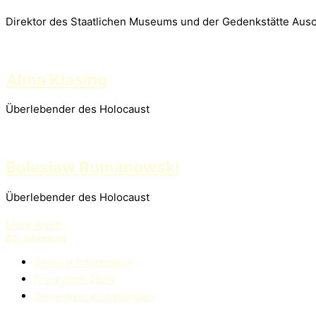
Direktor des Staatlichen Museums und der Gedenkstätte Aus
Alma Klasing
Überlebender des Holocaust
Bolesław Rumanowski
Überlebender des Holocaust
Mehr lesen
80. Jahrestag
General Information
Programm 2024
Gedenkveranstaltungen