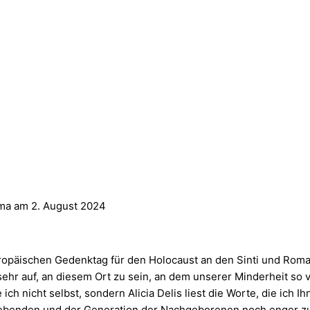
oma am 2. August 2024
Europäischen Gedenktag für den Holocaust an den Sinti und Rom
sehr auf, an diesem Ort zu sein, an dem unserer Minderheit so vi
ch nicht selbst, sondern Alicia Delis liest die Worte, die ich
lebenden und der Generation der Nachgeborenen noch enger z