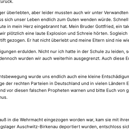
zurück.
ger überlebten, aber leider mussten auch wir unter Verwandten
dass sich unser Leben endlich zum Guten wenden würde. Schnel
te in mein Herz eingebrannt hat. Mein Bruder Gottfried, ein tale
ir plötzlich eine laute Explosion und Schreie hörten. Sogleich
ift gezogen. Er hat nicht überlebt und meine Eltern sind nie
igungen erdulden. Nicht nur ich hatte in der Schule zu leiden,
 dennoch wurden wir auch weiterhin ausgegrenzt. Auch diese E
sbewegung wurde uns endlich auch eine kleine Entschädigung
olge der rechten Parteien in Deutschland und in vielen Ländern
nd vor diesen falschen Propheten warnen und bitte Euch von 
mus.
auß in die Wehrmacht eingezogen worden war, kam sie mit ihre
ngslager Auschwitz-Birkenau deportiert wurden, entschloss sich