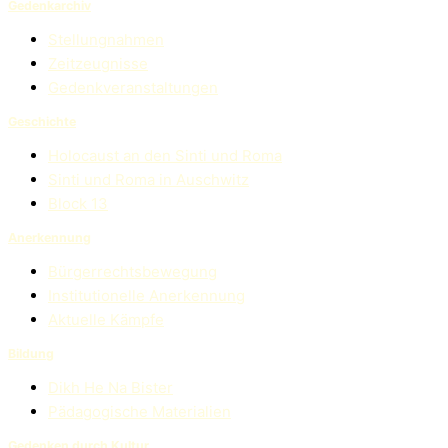
Gedenkarchiv
Stellungnahmen
Zeitzeugnisse
Gedenkveranstaltungen
Geschichte
Holocaust an den Sinti und Roma
Sinti und Roma in Auschwitz
Block 13
Anerkennung
Bürgerrechtsbewegung
Institutionelle Anerkennung
Aktuelle Kämpfe
Bildung
Dikh He Na Bister
Pädagogische Materialien
Gedenken durch Kultur