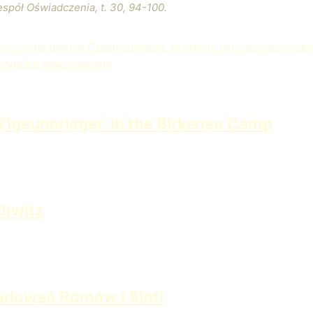
spół Oświadczenia, t. 30, 94-100.
 Smrćna na terenie Czechosłowacji. W obozie był oznaczony jako
ńczyła się powodzeniem
 ‘Zigeunerlager’ in the Birkenau Camp
chwitz
ladowań Romów i Sinti