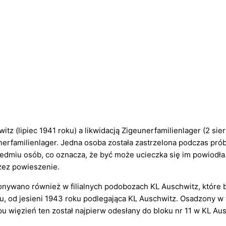
 (lipiec 1941 roku) a likwidacją Zigeunerfamilienlager (2 sie
erfamilienlager. Jedna osoba została zastrzelona podczas prób
siedmiu osób, co oznacza, że być może ucieczka się im powiodła
zez powieszenie.
nywano również w filialnych podobozach KL Auschwitz, które 
ążu, od jesieni 1943 roku podlegająca KL Auschwitz. Osadzony w
 więzień ten został najpierw odesłany do bloku nr 11 w KL Aus