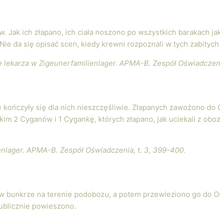
 Jak ich złapano, ich ciała noszono po wszystkich barakach jak
. Nie da się opisać scen, kiedy krewni rozpoznali w tych zabityc
ję lekarza w Zigeunerfamilienlager. APMA-B. Zespół Oświadczenia
e kończyły się dla nich nieszczęśliwie. Złapanych zawożono do
im 2 Cyganów i 1 Cygankę, których złapano, jak uciekali z ob
enlager. APMA-B. Zespół Oświadczenia, t. 3, 399-400.
 w bunkrze na terenie podobozu, a potem przewieziono go do O
ublicznie powieszono.