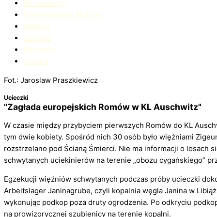
80. rocznicy
Remembrance Archive
Historia
Uznanie
Education​
Culture
Fot.: Jaroslaw Praszkiewicz
Ucieczki
"Zagłada europejskich Romów w KL Auschwitz"
W czasie między przybyciem pierwszych Romów do KL Auschwitz
tym dwie kobiety. Spośród nich 30 osób było więźniami Zigeun
rozstrzelano pod Ścianą Śmierci. Nie ma informacji o losach 
schwytanych uciekinierów na terenie „obozu cygańskiego” pr
Egzekucji więźniów schwytanych podczas próby ucieczki doko
Arbeitslager Janinagrube, czyli kopalnia węgla Janina w Libi
wykonując podkop poza druty ogrodzenia. Po odkryciu podkopu
na prowizorycznej szubienicy na terenie kopalni.