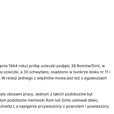
rpnia 1944 roku) próbę ucieczki podjęło 38 Romów/Sinti, w
y ucieczki, a 30 schwytano, osadzono w bunkrze bloku nr 11 i
. W relacji jednego z więźniów mowa jest też o egzekucjach
były obozami pracy. Jednym z takich podobozów był
 tym podobozie niemiecki Rom lub Sinto usiłował zbiec,
chwitz I, a następnie przywieziony z powrotem i powieszony