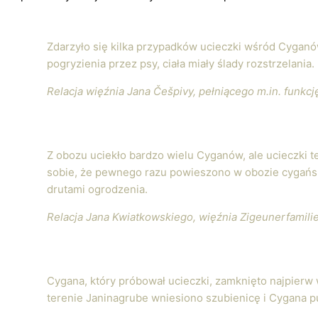
Zdarzyło się kilka przypadków ucieczki wśród Cyganów.
pogryzienia przez psy, ciała miały ślady rozstrzelania
Relacja więźnia Jana Češpivy, pełniącego m.in. funkc
Z obozu uciekło bardzo wielu Cyganów, ale ucieczki t
sobie, że pewnego razu powieszono w obozie cygańsk
drutami ogrodzenia.
Relacja Jana Kwiatkowskiego, więźnia Zigeunerfamili
Cygana, który próbował ucieczki, zamknięto najpierw
terenie Janinagrube wniesiono szubienicę i Cygana p