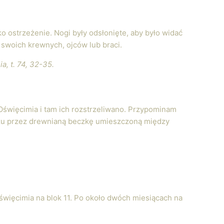
o ostrzeżenie. Nogi były odsłonięte, aby było widać
h swoich krewnych, ojców lub braci.
, t. 74, 32-35.
 Oświęcimia i tam ich rozstrzeliwano. Przypominam
ozu przez drewnianą beczkę umieszczoną między
święcimia na blok 11. Po około dwóch miesiącach na