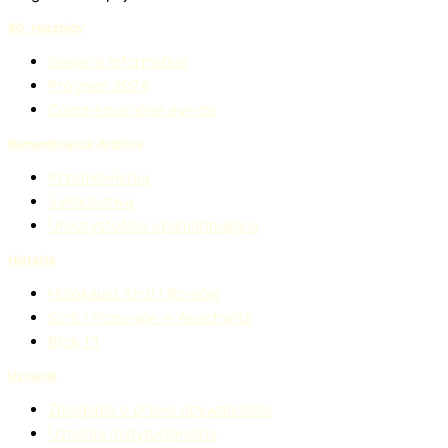
80. rocznicy
General Information
Program 2024
Commemorative events
Remembrance Archive
Przemówienia
Świadectwa
Uroczystośćci upamiętniające
Historia
Holokaust Sinti i Romów
Sinti i Romowie w Auschwitz
Blok 13
Uznanie
Zmagania o prawa obywatelskie
Uznanie instytucjonalne