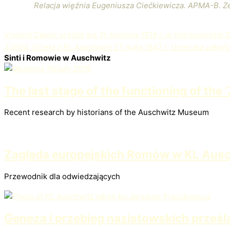
Relacja więźnia Eugeniusza Ciećkiewicza. APMA-B. Ze
Vinzent Daniel urodził się 15 sierpnia 1919 r. w miejscowości
33804. Uciekł z KL Auschwitz 27 maja 1942 r. Ucieczka zako
Sinti i Romowie w Auschwitz
The last stage of the functioning of the
Recent research by historians of the Auschwitz Museum
Zagłada europejskich Romów w KL Aus
Przewodnik dla odwiedzających
Geneza i przebieg nazistowskich prześ