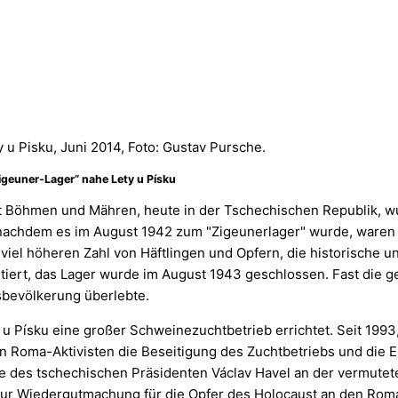
u Pisku, Juni 2014, Foto: Gustav Pursche.
igeuner-Lager“ nahe Lety u Písku
at Böhmen und Mähren, heute in der Tschechischen Republik, wu
r nachdem es im August 1942 zum "Zigeunerlager" wurde, waren d
iel höheren Zahl von Häftlingen und Opfern, die historische u
rtiert, das Lager wurde im August 1943 geschlossen. Fast di
sbevölkerung überlebte.
 Písku eine großer Schweinezuchtbetrieb errichtet. Seit 1993,
dern Roma-Aktivisten die Beseitigung des Zuchtbetriebs und die
e des tschechischen Präsidenten Václav Havel an der vermutet
 zur Wiedergutmachung für die Opfer des Holocaust an den Rom