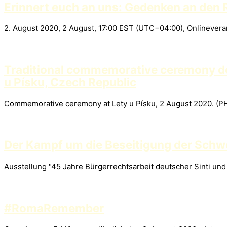
Erinnert euch an uns: Gedenken an de
2. August 2020, 2 August, 17:00 EST (UTC−04:00), Onlinevera
Traditional commemorative ceremony ded
u Písku, Czech Republic
Commemorative ceremony at Lety u Písku, 2 August 2020. (
Der Kampf um die Beseitigung der Schwe
Ausstellung "45 Jahre Bürgerrechtsarbeit deutscher Sinti un
#RomaRemember