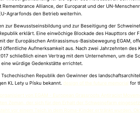
ocaust Remembrance Alliance, der Europarat und der UN-Mensche
EU-Agrarfonds den Betrieb weiterhin.
en zur Bewusstseinsbildung und zur Beseitigung der Schweine
epublik erklärt. Eine einwöchige Blockade des Haupttors der F
mit der Europäischen Antirassismus-Basisbewegung EGAM, offe
d öffentliche Aufmerksamkeit aus. Nach zwei Jahrzehnten des
g 2017 schließlich einen Vertrag mit dem Unternehmen, um die
eine würdige Gedenkstätte errichtet.
r Tschechischen Republik den Gewinner des landschaftsarchite
gen KL Lety u Písku bekannt.
design of the future memorial
for 
y, organisiert von EGAM - European Grassroots Antiracist Move
n Zeman, der sich für den Erhalt der Schweinefarm eingesetzt 
teht vor einem Teich in dem Roma-Kinder ertränkt wurden. Ok