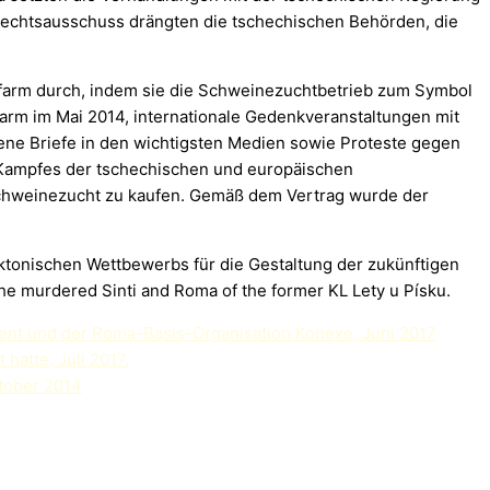
nrechtsausschuss drängten die tschechischen Behörden, die
farm durch, indem sie die Schweinezuchtbetrieb zum Symbol
arm im Mai 2014, internationale Gedenkveranstaltungen mit
ne Briefe in den wichtigsten Medien sowie Proteste gegen
 Kampfes der tschechischen und europäischen
 Schweinezucht zu kaufen. Gemäß dem Vertrag wurde der
ktonischen Wettbewerbs für die Gestaltung der zukünftigen
the murdered Sinti and Roma of the former KL Lety u Písku.
ment und der Roma-Basis-Organisation Konexe, Juni 2017
hatte, Juli 2017.
tober 2014