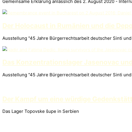
Gemeinsame Erklärung anlässlich des 2. August 2020 - Intern
Der Holocaust in Rumänien und die Depo
Ausstellung "45 Jahre Bürgerrechtsarbeit deutscher Sinti un
Das Konzentrationslager Jasenovac und
Ausstellung "45 Jahre Bürgerrechtsarbeit deutscher Sinti un
Der Kampf um eine würdige Gedenkstät
Das Lager Topovske šupe in Serbien