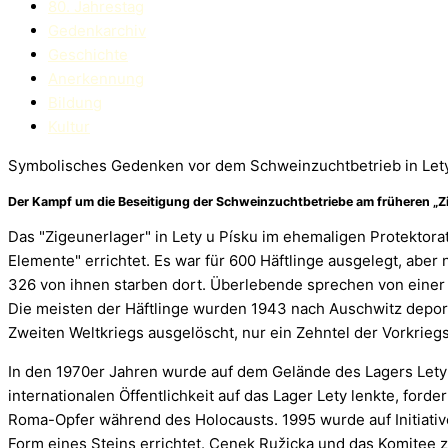
80. Jahrestag
Gedenkarchiv
Geschichte
Anerkennung
Bildung
Kultur
Symbolisches Gedenken vor dem Schweinzuchtbetrieb in Lety 
Der Kampf um die Beseitigung der Schweinzuchtbetriebe am früheren „Z
Das "Zigeunerlager" in Lety u Písku im ehemaligen Protektor
Elemente" errichtet. Es war für 600 Häftlinge ausgelegt, abe
326 von ihnen starben dort. Überlebende sprechen von einer v
Die meisten der Häftlinge wurden 1943 nach Auschwitz depo
Zweiten Weltkriegs ausgelöscht, nur ein Zehntel der Vorkrieg
In den 1970er Jahren wurde auf dem Gelände des Lagers Lety u
internationalen Öffentlichkeit auf das Lager Lety lenkte, for
Roma-Opfer während des Holocausts. 1995 wurde auf Initiativ
Form eines Steins errichtet. Cenek Ružicka und das Komitee