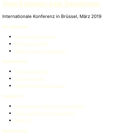
Vom Erinnern zum Versöhnen
Internationale Konferenz in Brüssel, März 2019
80. Jahrestag
General Information
Programm 2024
Gedenkveranstaltungen
Gedenkarchiv
Stellungnahmen
Zeitzeugnisse
Gedenkveranstaltungen
Geschichte
Holocaust an den Sinti und Roma
Sinti und Roma in Auschwitz
Block 13
Anerkennung