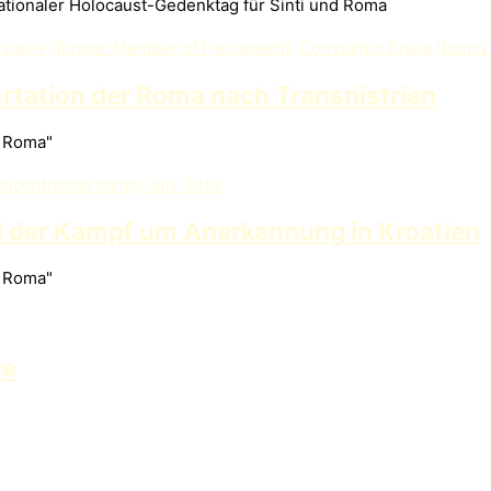
ationaler Holocaust-Gedenktag für Sinti und Roma
rtation der Roma nach Transnistrien
d Roma"
 der Kampf um Anerkennung in Kroatien
d Roma"
te