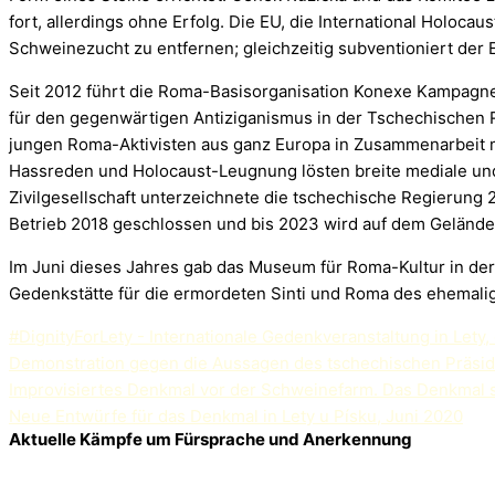
fort, allerdings ohne Erfolg. Die EU, die International Hol
Schweinezucht zu entfernen; gleichzeitig subventioniert der 
Seit 2012 führt die Roma-Basisorganisation Konexe Kampagn
für den gegenwärtigen Antiziganismus in der Tschechischen R
jungen Roma-Aktivisten aus ganz Europa in Zusammenarbeit 
Hassreden und Holocaust-Leugnung lösten breite mediale un
Zivilgesellschaft unterzeichnete die tschechische Regierun
Betrieb 2018 geschlossen und bis 2023 wird auf dem Gelände 
Im Juni dieses Jahres gab das Museum für Roma-Kultur in de
Gedenkstätte für die ermordeten Sinti und Roma des ehemali
#DignityForLety - Internationale Gedenkveranstaltung in Let
Demonstration gegen die Aussagen des tschechischen Präsidte
Improvisiertes Denkmal vor der Schweinefarm. Das Denkmal s
Neue Entwürfe für das Denkmal in Lety u Písku, Juni 2020
Aktuelle Kämpfe um Fürsprache und Anerkennung