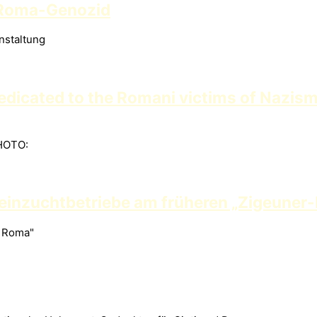
n Roma-Genozid
nstaltung
icated to the Romani victims of Nazism w
PHOTO:
inzuchtbetriebe am früheren „Zigeuner-L
d Roma"