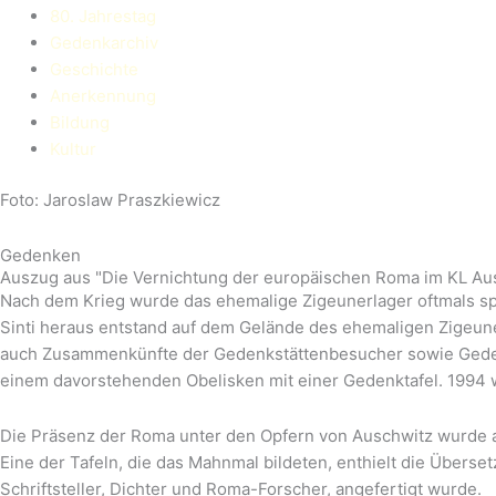
80. Jahrestag
Gedenkarchiv
Geschichte
Anerkennung
Bildung
Kultur
Foto: Jaroslaw Praszkiewicz
Gedenken
Auszug aus "Die Vernichtung der europäischen Roma im KL Au
Nach dem Krieg wurde das ehemalige Zigeunerlager oftmals spo
Sinti heraus entstand auf dem Gelände des ehemaligen Zigeuner
auch Zusammenkünfte der Gedenkstättenbesucher sowie Gedenk
einem davorstehenden Obelisken mit einer Gedenktafel. 1994 
Die Präsenz der Roma unter den Opfern von Auschwitz wurde au
Eine der Tafeln, die das Mahnmal bildeten, enthielt die Überse
Schriftsteller, Dichter und Roma-Forscher, angefertigt wurde.