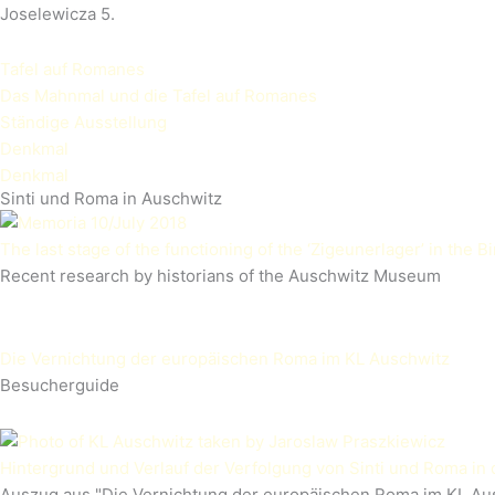
Joselewicza 5.
Tafel auf Romanes
Das Mahnmal und die Tafel auf Romanes
Ständige Ausstellung
Denkmal
Denkmal
Sinti und Roma in Auschwitz
The last stage of the functioning of the ‘Zigeunerlager’ in the
Recent research by historians of the Auschwitz Museum
Die Vernichtung der europäischen Roma im KL Auschwitz
Besucherguide
Hintergrund und Verlauf der Verfolgung von Sinti und Roma in 
Auszug aus "Die Vernichtung der europäischen Roma im KL Au