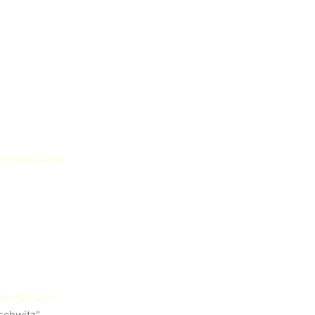
 Birkenau Camp
der NS-Zeit
schwitz"