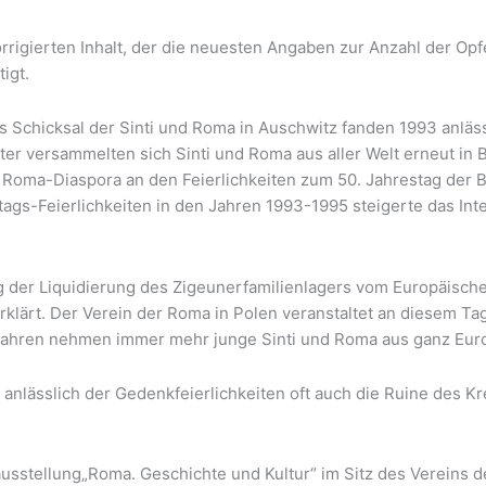
rigierten Inhalt, der die neuesten Angaben zur Anzahl der Opfe
igt.
s Schicksal der Sinti und Roma in Auschwitz fanden 1993 anläs
päter versammelten sich Sinti und Roma aus aller Welt erneut in
er Roma-Diaspora an den Feierlichkeiten zum 50. Jahrestag der 
tags-Feierlichkeiten in den Jahren 1993-1995 steigerte das In
tag der Liquidierung des Zigeunerfamilienlagers vom Europäis
klärt. Der Verein der Roma in Polen veranstaltet an diesem Tag
n Jahren nehmen immer mehr junge Sinti und Roma aus ganz Europ
nlässlich der Gedenkfeierlichkeiten oft auch die Ruine des K
usstellung„Roma. Geschichte und Kultur“ im Sitz des Vereins d