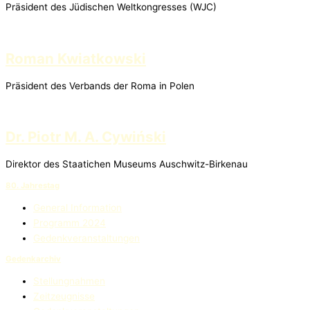
Präsident des Jüdischen Weltkongresses (WJC)
Roman Kwiatkowski
Präsident des Verbands der Roma in Polen
Dr. Piotr M. A. Cywiński
Direktor des Staatichen Museums Auschwitz-Birkenau
80. Jahrestag
General Information
Programm 2024
Gedenkveranstaltungen
Gedenkarchiv
Stellungnahmen
Zeitzeugnisse