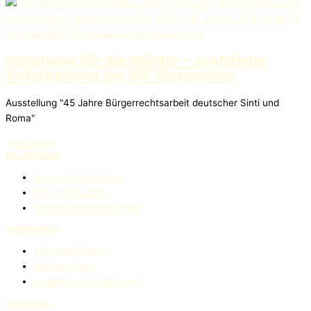
Schonung für die Mörder – Justizielle
Aufarbeitung der NS-Verbrechen
Ausstellung "45 Jahre Bürgerrechtsarbeit deutscher Sinti und
Roma"
Mehr lesen
80. Jahrestag
General Information
Programm 2024
Gedenkveranstaltungen
Gedenkarchiv
Stellungnahmen
Zeitzeugnisse
Gedenkveranstaltungen
Geschichte