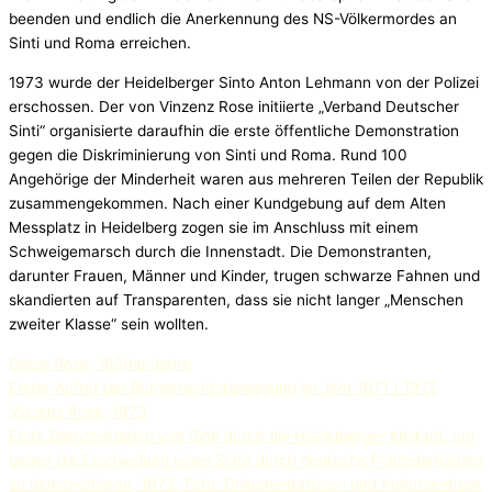
beenden und endlich die Anerkennung des NS-Völkermordes an
Sinti und Roma erreichen.
1973 wurde der Heidelberger Sinto Anton Lehmann von der Polizei
erschossen. Der von Vinzenz Rose initiierte „Verband Deutscher
Sinti“ organisierte daraufhin die erste öffentliche Demonstration
gegen die Diskriminierung von Sinti und Roma. Rund 100
Angehörige der Minderheit waren aus mehreren Teilen der Republik
zusammengekommen. Nach einer Kundgebung auf dem Alten
Messplatz in Heidelberg zogen sie im Anschluss mit einem
Schweigemarsch durch die Innenstadt. Die Demonstranten,
darunter Frauen, Männer und Kinder, trugen schwarze Fahnen und
skandierten auf Transparenten, dass sie nicht langer „Menschen
zweiter Klasse“ sein wollten.
Oskar Rose, 1950er Jahre
Erster Aufruf der Bürgerrechtsbewegung im Jahr 1971 / 1972
Vinzenz Rose, 1973
Erste Demonstration von Sinti durch die Heidelberger Altstadt, um
gegen die Erschießung eines Sinto durch deutsche Polizeibehörden
zu demonstrieren, 1973; Foto: Dokumentations- und Kulturzentrum