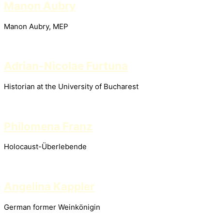
Manon Aubry
Manon Aubry, MEP
Adrian-Nicolae Furtuna
Historian at the University of Bucharest
Philomena Franz
Holocaust-Überlebende
Angelina Kappler
German former Weinkönigin