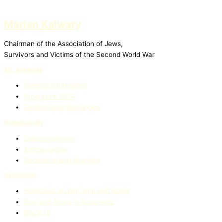
Marian Kalwary
Chairman of the Association of Jews,
Survivors and Victims of the Second World War
80. Jahrestag
General Information
Programm 2024
Gedenkveranstaltungen
Gedenkarchiv
Stellungnahmen
Zeitzeugnisse
Gedenkveranstaltungen
Geschichte
Holocaust an den Sinti und Roma
Sinti und Roma in Auschwitz
Block 13