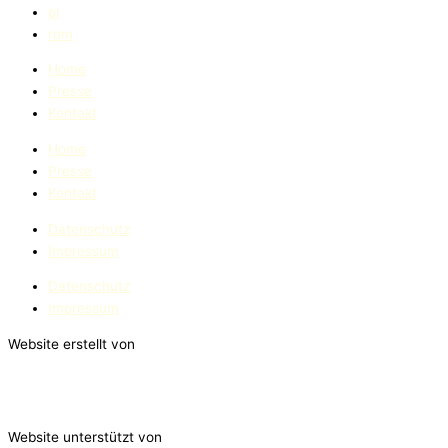
pl
rom
Home
Presse
Kontakt
Home
Presse
Kontakt
Datenschutz
Impressum
Datenschutz
Impressum
Website erstellt von
Website unterstützt von