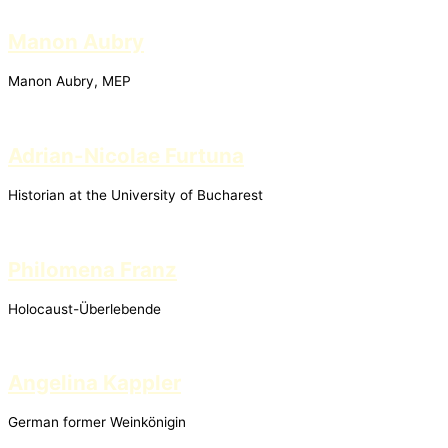
Manon Aubry
Manon Aubry, MEP
Adrian-Nicolae Furtuna
Historian at the University of Bucharest
Philomena Franz
Holocaust-Überlebende
Angelina Kappler
German former Weinkönigin